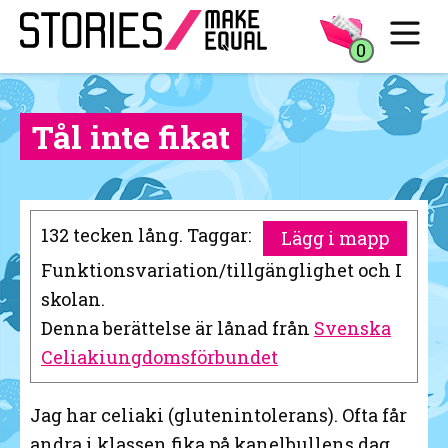
0
Tål inte fikat
132 tecken lång. Taggar:
Lägg i mapp
Funktionsvariation/tillgänglighet och I
skolan.
Denna berättelse är lånad från
Svenska
Celiakiungdomsförbundet
Jag har celiaki (glutenintolerans). Ofta får
andra i klassen fika på kanelbullens dag