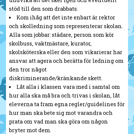
undvika att det sker igen och eventuellt
stöd till den som drabbats.
Kom ihåg att det inte enbart är rektor
och skolledning som representerar skolan.
Alla som jobbar: städare, person som kör
skolbuss, vaktmästare, kurator,
skolsköterska eller den som vikarierar har
ansvar att agera och berätta för ledning om
den tror något
diskriminerande/kränkande skett.
Låt alla i klassen vara med i samtal om
hur alla ska må bra och trivas i skolan, låt
eleverna ta fram egna regler/guidelines för
hur man ska bete sig mot varandra och
prata om vad man ska göra om någon
bryter mot dem.