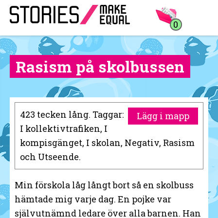
0
Rasism på skolbussen
423 tecken lång. Taggar:
Lägg i mapp
I kollektivtrafiken, I
kompisgänget, I skolan, Negativ, Rasism
och Utseende.
Min förskola låg långt bort så en skolbuss
hämtade mig varje dag. En pojke var
självutnämnd ledare över alla barnen. Han