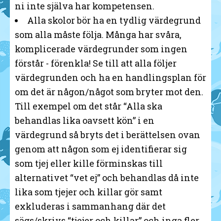
ni inte själva har kompetensen.
Alla skolor bör ha en tydlig värdegrund
som alla måste följa. Många har svåra,
komplicerade värdegrunder som ingen
förstår - förenkla! Se till att alla följer
värdegrunden och ha en handlingsplan för
om det är någon/något som bryter mot den.
Till exempel om det står “Alla ska
behandlas lika oavsett kön” i en
värdegrund så bryts det i berättelsen ovan
genom att någon som ej identifierar sig
som tjej eller kille förminskas till
alternativet “vet ej” och behandlas då inte
lika som tjejer och killar gör samt
exkluderas i sammanhang där det
sägs/skrivs “tjejer och killar” och inga fler