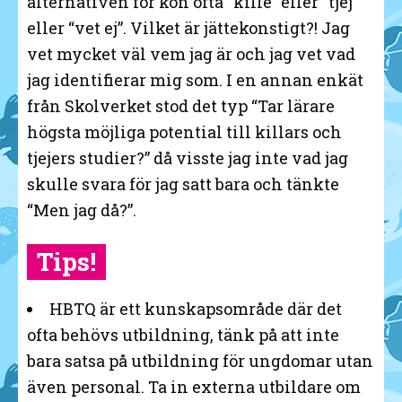
alternativen för kön ofta “kille” eller “tjej”
eller “vet ej”. Vilket är jättekonstigt?! Jag
vet mycket väl vem jag är och jag vet vad
jag identifierar mig som. I en annan enkät
från Skolverket stod det typ “Tar lärare
högsta möjliga potential till killars och
tjejers studier?” då visste jag inte vad jag
skulle svara för jag satt bara och tänkte
“Men jag då?”.
Tips!
HBTQ är ett kunskapsområde där det
ofta behövs utbildning, tänk på att inte
bara satsa på utbildning för ungdomar utan
även personal. Ta in externa utbildare om