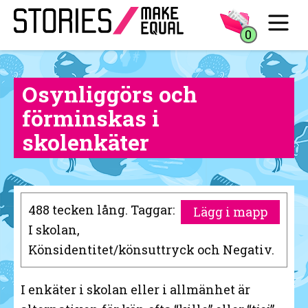
0
Osynliggörs och
förminskas i
skolenkäter
488 tecken lång. Taggar:
Lägg i mapp
I skolan,
Könsidentitet/könsuttryck och Negativ.
I enkäter i skolan eller i allmänhet är