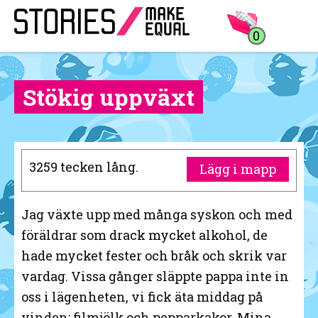
0
Stökig uppväxt
3259 tecken lång.
Lägg i mapp
Jag växte upp med många syskon och med
föräldrar som drack mycket alkohol, de
hade mycket fester och bråk och skrik var
vardag. Vissa gånger släppte pappa inte in
oss i lägenheten, vi fick äta middag på
vinden: filmjölk och pepparkakor. Mina