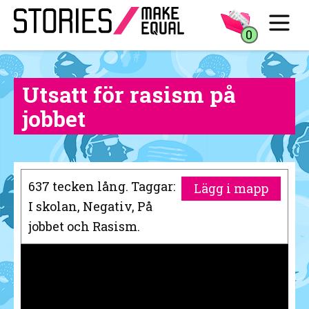
0
Utsatt för rasism på
jobbet
637 tecken lång. Taggar:
Lägg i mapp
I skolan, Negativ, På
jobbet och Rasism.