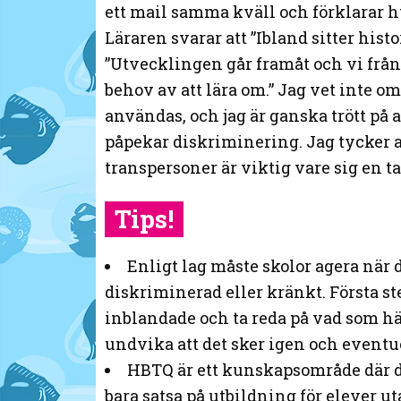
ett mail samma kväll och förklarar h
Läraren svarar att ”Ibland sitter hist
”Utvecklingen går framåt och vi från 
behov av att lära om.” Jag vet inte om 
användas, och jag är ganska trött på 
påpekar diskriminering. Jag tycker 
transpersoner är viktig vare sig en ta
Tips!
Enligt lag måste skolor agera när
diskriminerad eller kränkt. Första ste
inblandade och ta reda på vad som hänt
undvika att det sker igen och eventue
HBTQ är ett kunskapsområde där de
bara satsa på utbildning för elever u