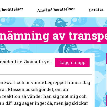
Använd berättelser
 berättelser
Berätta
enämning av transp
Könsidentitet/könsuttryck
Lägg i mapp
newall och använde begreppet transa. Jag
a i klassen också gör det, om än
n reaktion så vänder han sig mot mig och
man då”. Jag säger inget då, men jag skickar