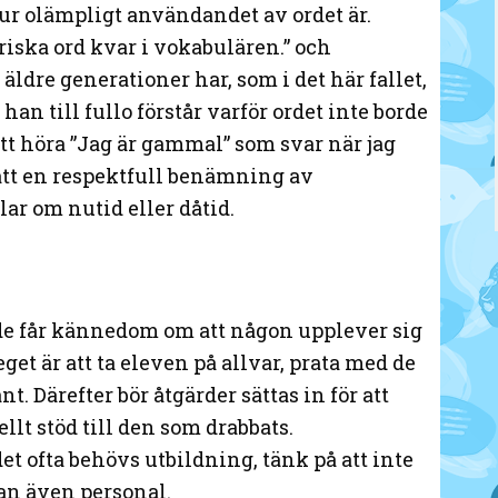
ur olämpligt användandet av ordet är.
oriska ord kvar i vokabulären.” och
äldre generationer har, som i det här fallet,
han till fullo förstår varför ordet inte borde
att höra ”Jag är gammal” som svar när jag
att en respektfull benämning av
lar om nutid eller dåtid.
 de får kännedom om att någon upplever sig
get är att ta eleven på allvar, prata med de
. Därefter bör åtgärder sättas in för att
llt stöd till den som drabbats.
t ofta behövs utbildning, tänk på att inte
tan även personal.