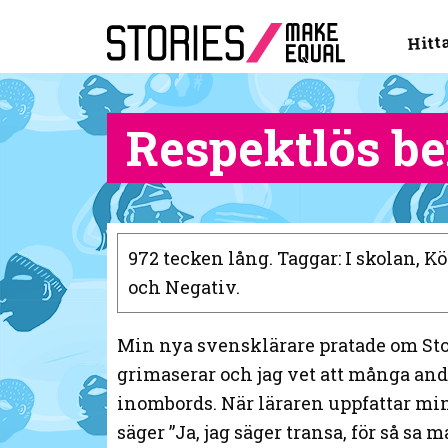
Hitta
Respektlös b
972 tecken lång. Taggar: I skolan, 
och Negativ.
Min nya svensklärare pratade om Sto
grimaserar och jag vet att många andr
inombords. När läraren uppfattar mi
säger ”Ja, jag säger transa, för så sa 